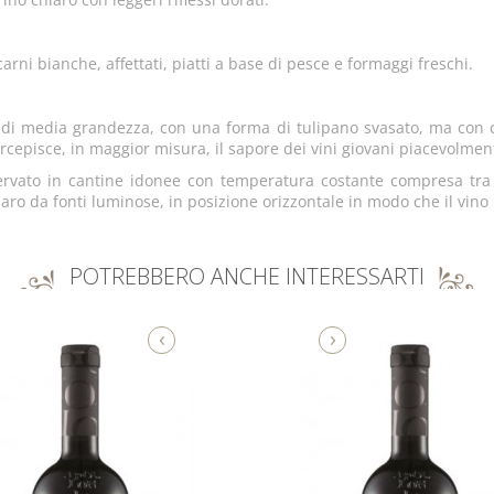
carni bianche, affettati, piatti a base di pesce e formaggi freschi.
i media grandezza, con una forma di tulipano svasato, ma con coro
percepisce, in maggior misura, il sapore dei vini giovani piacevolmen
ervato in cantine idonee con temperatura costante compresa tra
iparo da fonti luminose, in posizione orizzontale in modo che il vi
POTREBBERO ANCHE INTERESSARTI
‹
›