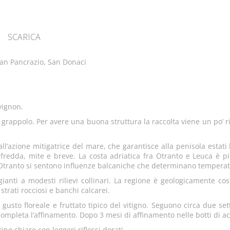
SCARICA
San Pancrazio, San Donaci
vignon.
rappolo. Per avere una buona struttura la raccolta viene un po’ ri
l’azione mitigatrice del mare, che garantisce alla penisola estat
fredda, mite e breve. La costa adriatica fra Otranto e Leuca è più
di Otranto si sentono influenze balcaniche che determinano tempera
ianti a modesti rilievi collinari. La regione è geologicamente costi
trati rocciosi e banchi calcarei.
l gusto floreale e fruttato tipico del vitigno. Seguono circa due 
 completa l’affinamento. Dopo 3 mesi di affinamento nelle botti di a
ino chiaro con leggeri riflessi dorati.