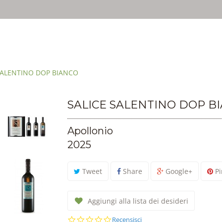
irti un'esperienza migliore. Se usi SalentoInCantina, acconsenti all'util
SALENTINO DOP BIANCO
SALICE SALENTINO DOP B
Apollonio
2025
Tweet
Share
Google+
Pi
Aggiungi alla lista dei desideri
0.0
Recensisci