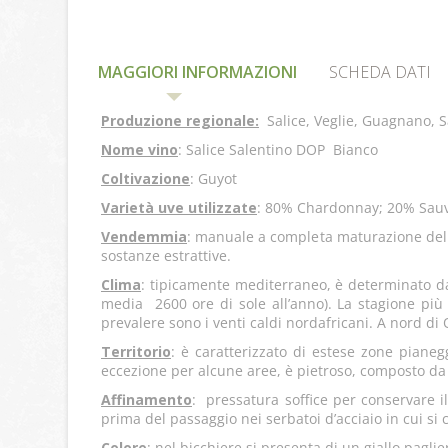
MAGGIORI INFORMAZIONI
SCHEDA DATI
Produzione regionale:
Salice, Veglie, Guagnano, 
Nome vino
: Salice Salentino DOP Bianco
Coltivazione
: Guyot
Varietà uve utilizzate
: 80% Chardonnay; 20% Sau
Vendemmia
: manuale a completa maturazione del g
sostanze estrattive.
Clima
: tipicamente mediterraneo, è determinato dal
media 2600 ore di sole all’anno). La stagione più 
prevalere sono i venti caldi nordafricani. A nord 
Territorio
: è caratterizzato di estese zone pianegg
eccezione per alcune aree, è pietroso, composto da s
Affinamento
: pressatura soffice per conservare i
prima del passaggio nei serbatoi d’acciaio in cui si
Colore
: nel bicchiere si presenta di un giallo paglier