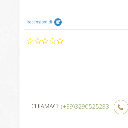
Recensioni di
0.0
star
rating
CHIAMACI:
(+39)3290525283