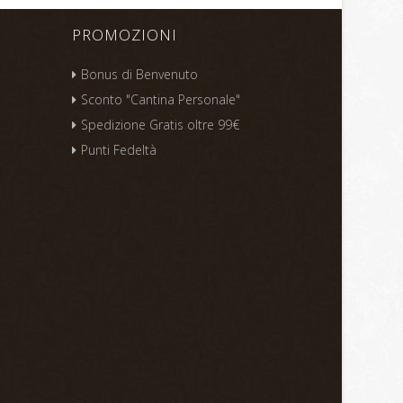
PROMOZIONI
Bonus di Benvenuto
Sconto "Cantina Personale"
Spedizione Gratis oltre 99€
Punti Fedeltà