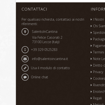
CONTATTACI
INFOR
Per qualsiasi richiesta, contattaci ai nostri
I Nostri
riferimenti:
Chi Sia
SalentoInCantina
Spedizi
Via Felice Casorati 2
Packagi
73100 Lecce (Italy)
Pagame
+39 329 0525283
Termini
info@salentoincantina.it
Note Le
Diritto 
Usa il modulo di contatto
Privacy
Online chat
Cookie
Rivendit
Enoteche
Regali
Metodi 