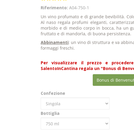
star
Riferimento:
A04-750-1
rating
Un vino profumato e di grande bevibilità. Col
Al naso regala profumi eleganti, caratterizzat
morbido e di medio corpo in bocca, ha un gus
fruttato e di mandorla, di buona persistenza.
Abbinamenti
: un vino di struttura e va abbina
formaggi freschi.
Per visualizzare il prezzo e procedere
SalentoInCantina regala un "Bonus di Benven
Bonus di Benvenu
Confezione
Bottiglia