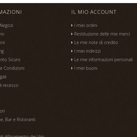
MAZIONI
IL MIO ACCOUNT
 Negozi
I miei ordini
mo
Restituzione delle mie merci
oni
Le mie note di credito
ng
I miei indirizzi
nto Sicuro
Le mie informazioni personali
 e Condizioni
I miei buoni
gali
di recesso
s
ori
, Bar e Ristoranti
di Affinamento dei Vini