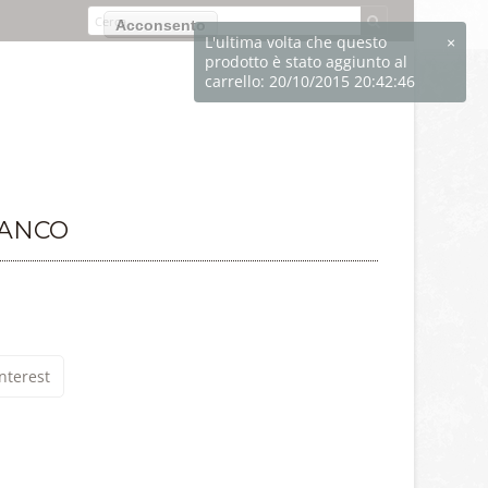
izzo dei cookie.
Acconsento
IANCO
nterest