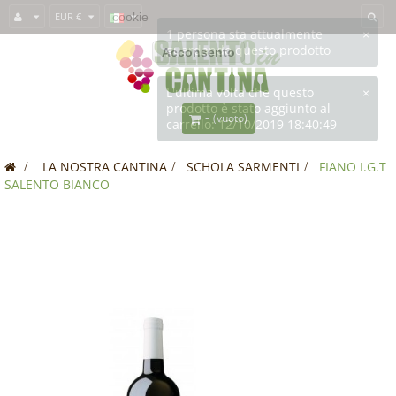
Questo sito usa i
EUR €
cookie
per fornirti un'esperienza migliore. Se usi
SalentoInCantina, acconsenti all'utilizzo dei cookie.
Acconsento
-
(vuoto)
>
LA NOSTRA CANTINA
>
SCHOLA SARMENTI
>
FIANO I.G.T
SALENTO BIANCO
OFFERTA!