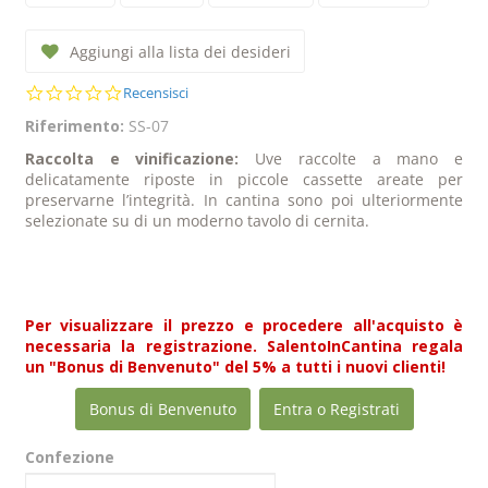
Aggiungi alla lista dei desideri
0.0
Recensisci
star
Riferimento:
SS-07
rating
Raccolta e vinificazione:
Uve raccolte a mano e
delicatamente riposte in piccole cassette areate per
preservarne l’integrità. In cantina sono poi ulteriormente
selezionate su di un moderno tavolo di cernita.
Per visualizzare il prezzo e procedere all'acquisto è
necessaria la registrazione. SalentoInCantina regala
un "Bonus di Benvenuto" del 5% a tutti i nuovi clienti!
Bonus di Benvenuto
Entra o Registrati
Confezione