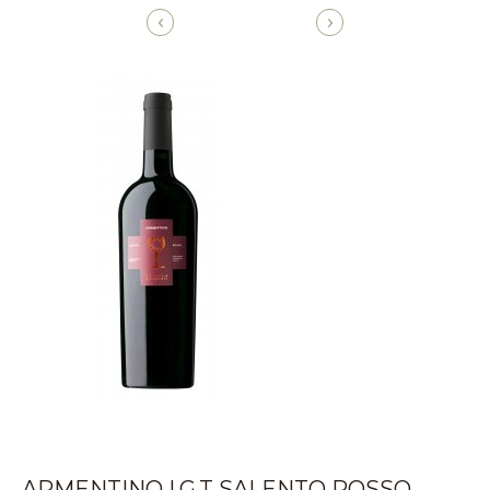
‹
›
ARMENTINO I.G.T SALENTO ROSSO