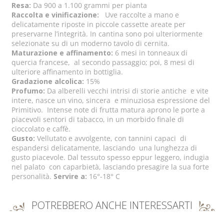
Resa:
Da 900 a 1.100 grammi per pianta
Raccolta e vinificazione:
Uve raccolte a mano e
delicatamente riposte in piccole cassette areate per
preservarne l’integrità. In cantina sono poi ulteriormente
selezionate su di un moderno tavolo di cernita.
Maturazione e affinamento:
6 mesi in tonneaux di
quercia francese, al secondo passaggio; poi, 8 mesi di
ulteriore affinamento in bottiglia.
Gradazione alcolica:
15%
Profumo:
Da alberelli vecchi intrisi di storie antiche e vite
intere, nasce un vino, sincera e minuziosa espressione del
Primitivo. Intense note di frutta matura aprono le porte a
piacevoli sentori di tabacco, in un morbido finale di
cioccolato e caffè.
Gusto:
Vellutato e avvolgente, con tannini capaci di
espandersi delicatamente, lasciando una lunghezza di
gusto piacevole. Dal tessuto spesso eppur leggero, indugia
nel palato con caparbietà, lasciando presagire la sua forte
personalità.
Servire a:
16°-18° C
POTREBBERO ANCHE INTERESSARTI