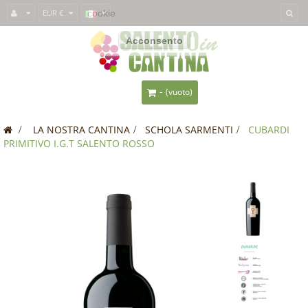
Questo sito usa i
EUR €
cookie
per fornirti un'esperienza migliore. Se usi
SalentoInCantina, acconsenti all'utilizzo dei cookie.
Acconsento
-
(vuoto)
>
LA NOSTRA CANTINA
>
SCHOLA SARMENTI
>
CUBARDI
PRIMITIVO I.G.T SALENTO ROSSO
OFFERTA!