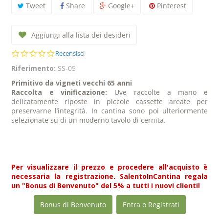
Tweet
Share
Google+
Pinterest
Aggiungi alla lista dei desideri
0.0
Recensisci
star
Riferimento:
SS-05
rating
Primitivo da vigneti vecchi 65 anni
Raccolta e vinificazione:
Uve raccolte a mano e
delicatamente riposte in piccole cassette areate per
preservarne l’integrità. In cantina sono poi ulteriormente
selezionate su di un moderno tavolo di cernita.
Per visualizzare il prezzo e procedere all'acquisto è
necessaria la registrazione. SalentoInCantina regala
un "Bonus di Benvenuto" del 5% a tutti i nuovi clienti!
Bonus di Benvenuto
Entra o Registrati