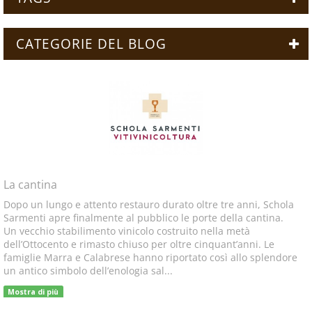
CATEGORIE DEL BLOG
La cantina
Dopo un lungo e attento restauro durato oltre tre anni, Schola
Sarmenti apre finalmente al pubblico le porte della cantina.
Un vecchio stabilimento vinicolo costruito nella metà
dell’Ottocento e rimasto chiuso per oltre cinquant’anni. Le
famiglie Marra e Calabrese hanno riportato così allo splendore
un antico simbolo dell’enologia sal...
Mostra di più