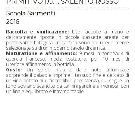
PRIMITIVO I.G.T. SALENTO ROSSO
Schola Sarmenti
2016
Raccolta e vinificazione:
Uve raccolte a mano e
delicatamente riposte in piccole cassette areate per
preservarne l’integrità. In cantina sono poi ulteriormente
selezionate su di un moderno tavolo di cernita.
Maturazione e affinamento:
9 mesi in tonneaux di
quercia francese, media tostatura; poi, 10 mesi di
ulteriore affinamento in bottiglia.
Gusto:
Un sorso maturo dalle note affumicate
sorprende il palato e imprime il tessuto fine e delicato di
un vino dotato di un’incredibile persistenza, cui segue un
tono sovrano scandito da tannini gentili e armoniosi con
un finale equilibrato e intramontabile.