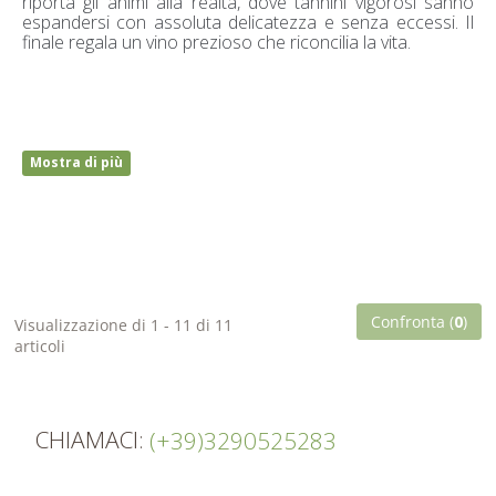
riporta gli animi alla realtà, dove tannini vigorosi sanno
espandersi con assoluta delicatezza e senza eccessi. Il
finale regala un vino prezioso che riconcilia la vita.
Mostra di più
Confronta (
0
)
Visualizzazione di 1 - 11 di 11
articoli
CHIAMACI:
(+39)3290525283