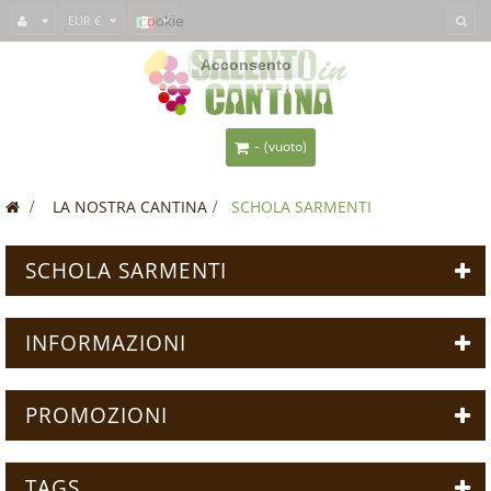
Questo sito usa i
EUR €
cookie
per fornirti un'esperienza migliore. Se usi
SalentoInCantina, acconsenti all'utilizzo dei cookie.
Acconsento
-
(vuoto)
>
LA NOSTRA CANTINA
>
SCHOLA SARMENTI
SCHOLA SARMENTI
INFORMAZIONI
PROMOZIONI
TAGS