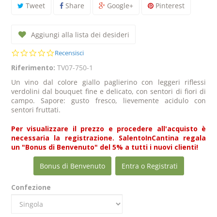
Tweet
Share
Google+
Pinterest
Aggiungi alla lista dei desideri
0.0
Recensisci
star
Riferimento:
TV07-750-1
rating
Un vino dal colore giallo paglierino con leggeri riflessi
verdolini dal bouquet fine e delicato, con sentori di fiori di
campo. Sapore: gusto fresco, lievemente acidulo con
sentori fruttati.
Per visualizzare il prezzo e procedere all'acquisto è
necessaria la registrazione. SalentoInCantina regala
un "Bonus di Benvenuto" del 5% a tutti i nuovi clienti!
Bonus di Benvenuto
Entra o Registrati
Confezione