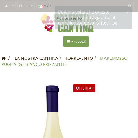
Questo sito usa i
EUR €
cookie
per fornirti un'esperienza migliore. Se usi
SalentoInCantina, acconsenti all'utilizzo dei cookie.
Acconsento
-
(vuoto)
>
LA NOSTRA CANTINA
>
TORREVENTO
>
MAREMOSSO
PUGLIA IGT BIANCO FRIZZANTE
OFFERTA!