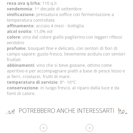
resa uva q.li/ha:
110 q.li
vendemmia
: 1^ decade di settembre
vinificazione:
pressatura soffice con fermentazione a
temperatura controllata
affinamento
: acciaio 4 mesi - bottiglia
alcol svolto
: 11,0% vol
colore:
vino dal colore giallo paglierino con leggeri riflessi
verdolini
profumo
: bouquet fine e delicato, con sentori di fiori di
campo sapore: gusto fresco, lievemente acidulo con sentori
fruttati
abbinamenti
: vino che si beve giovane, ottimo come
aperitivo e per accompagnare piatti a base di pesce lesso e
ai ferri, crostacei, frutti di mare.
temperatura di servizio
: 8°- 10°C
conservazione
: in luogo fresco, al riparo dalla luce e da
fonti di calore.
POTREBBERO ANCHE INTERESSARTI
‹
›