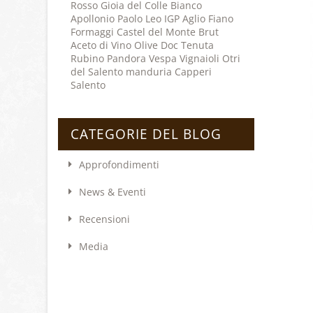
Rosso
Gioia del Colle
Bianco
Apollonio
Paolo Leo
IGP
Aglio
Fiano
Formaggi
Castel del Monte
Brut
Aceto di Vino
Olive
Doc
Tenuta
Rubino
Pandora
Vespa Vignaioli
Otri
del Salento
manduria
Capperi
Salento
CATEGORIE DEL BLOG
Approfondimenti
News & Eventi
Recensioni
Media