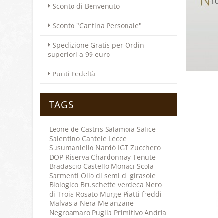
Sconto di Benvenuto
Sconto "Cantina Personale"
Spedizione Gratis per Ordini
superiori a 99 euro
Punti Fedeltà
TAGS
Leone de Castris
Salamoia
Salice
Salentino
Cantele
Lecce
Susumaniello
Nardò
IGT
Zucchero
DOP
Riserva
Chardonnay
Tenute
Bradascio
Castello Monaci
Scola
Sarmenti
Olio di semi di girasole
Biologico
Bruschette
verdeca
Nero
di Troia
Rosato
Murge
Piatti freddi
Malvasia Nera
Melanzane
Negroamaro
Puglia
Primitivo
Andria