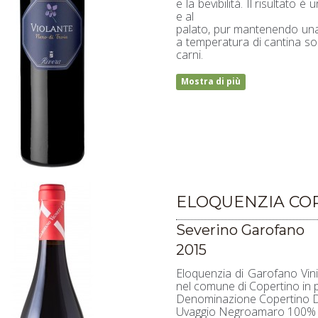
e la bevibilità. Il risultato
e al
palato, pur mantenendo una
a temperatura di cantina so
carni.
Mostra di più
ELOQUENZIA CO
Severino Garofano
2015
Eloquenzia di Garofano Vi
nel comune di Copertino in p
Denominazione Copertino
Uvaggio Negroamaro 100%