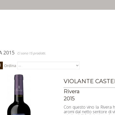
irti un'esperienza migliore. Se usi SalentoInCantina, acconsenti all'util
A 2015
Ci sono 15 prodotti.
Ordina
VIOLANTE CASTE
Rivera
2015
Con questo vino la Rivera h
aromi dal netto sentore di v