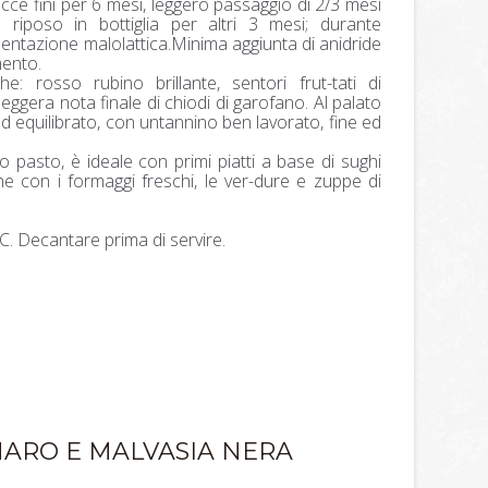
ecce fini per 6 mesi, leggero passaggio di 2/3 mesi
 riposo in bottiglia per altri 3 mesi; durante
mentazione malolattica.Minima aggiunta di anidride
mento.
che: rosso rubino brillante, sentori frut-tati di
ggera nota finale di chiodi di garofano. Al palato
 equilibrato, con untannino ben lavorato, fine ed
o pasto, è ideale con primi piatti a base di sughi
he con i formaggi freschi, le ver-dure e zuppe di
C. Decantare prima di servire.
ARO E MALVASIA NERA