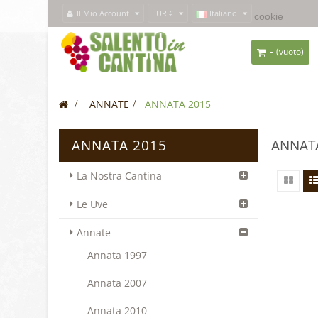
Il Mio Account
EUR €
Italiano
Questo sito usa i
cookie
per forn
-
(vuoto)
>
ANNATE
>
ANNATA 2015
ANNATA 2015
ANNAT
La Nostra Cantina
Le Uve
Annate
Annata 1997
Annata 2007
Annata 2010