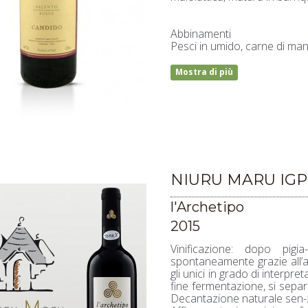
Abbinamenti
Pesci in umido, carne di manz
Mostra di più
NIURU MARU IG
l'Archetipo
2015
Vinificazione: dopo pigi
spontaneamente grazie all’ag
gli unici in grado di interpre
fine fermentazione, si sepa
Decantazione naturale sen-za 