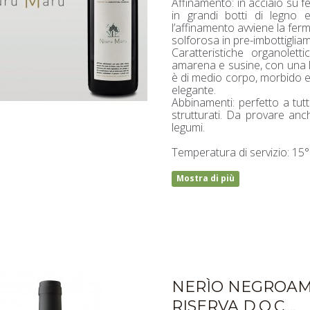
Affinamento: in acciaio su f
in grandi botti di legno e
l’affinamento avviene la fer
solforosa in pre-imbottiglia
Caratteristiche organoletti
amarena e susine, con una le
è di medio corpo, morbido ed
elegante.
Abbinamenti: perfetto a tutt
strutturati. Da provare anc
legumi.
Temperatura di servizio: 15°
Mostra di più
NERÌO NEGROAM
RISERVA D.O.C....