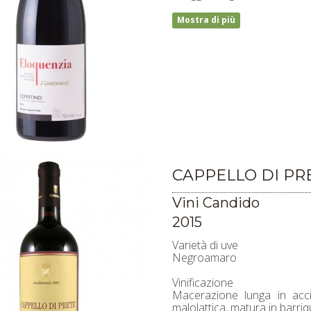
Mostra di più
CAPPELLO DI PR
Vini Candido
2015
Varietà di uve
Negroamaro
Vinificazione
Macerazione lunga in acci
malolattica, matura in barriq