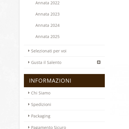
Annata 2022
Annata 2023
Annata 2024
Annata 2025
Selezionati per voi
Gusta il Salento
INFORMAZIONI
Chi Siamo
Spedizioni
Packaging
Pagamento Sicuro