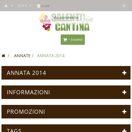
Questo sito usa i
EUR €
cookie
per fornirti un'esperienza migliore. Se usi
SalentoInCantina, acconsenti all'utilizzo dei cookie.
Acconsento
-
(vuoto)
>
ANNATE
>
ANNATA 2014
ANNATA 2014
INFORMAZIONI
PROMOZIONI
TAGS