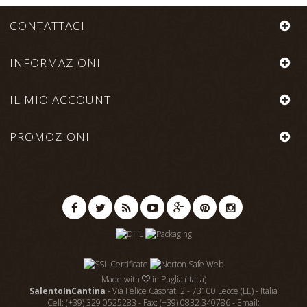
CONTATTACI
INFORMAZIONI
IL MIO ACCOUNT
PROMOZIONI
Made with
in Puglia (Italia)
SalentoInCantina
- Via Felice Casorati 2 - 73100 Lecce (LE) - Italia
Cell: (+39) 329 0525283 - Fax: (+39) 0832 340786 - Email: