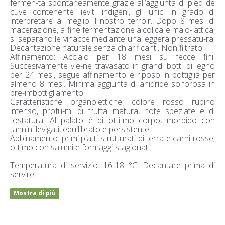
fermen-ta spontaneamente grazie all’aggiunta di pied de
cuve contenente lieviti indigeni, gli unici in grado di
interpretare al meglio il nostro terroir. Dopo 8 mesi di
macerazione, a fine fermentazione alcolica e malo-lattica,
si separano le vinacce mediante una leggera pressatu-ra.
Decantazione naturale senza chiarificanti. Non filtrato.
Affinamento: Acciaio per 18 mesi su fecce fini.
Succesivamente vie-ne travasato in grandi botti di legno
per 24 mesi, segue affinamento e riposo in bottiglia per
almeno 8 mesi. Minima aggiunta di anidride solforosa in
pre-imbottigliamento.
Caratteristiche organolettiche: colore rosso rubino
intenso, profu-mi di frutta matura, note speziate e di
tostatura. Al palato è di otti-mo corpo, morbido con
tannini levigati, equilibrato e persistente.
Abbinamento: primi piatti strutturati di terra e carni rosse;
ottimo con salumi e formaggi stagionati.
Temperatura di servizio: 16-18 °C. Decantare prima di
servire.
Mostra di più