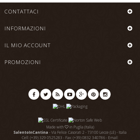
CONTATTACI
INFORMAZIONI
IL MIO ACCOUNT
PROMOZIONI
Made with
in Puglia (Italia)
SalentoInCantina
- Via Felice Casorati 2 - 73100 Lecce (LE) - Italia
Cell: (+39) 329 0525283 - Fax: (+39) 0832 340786 - Email: