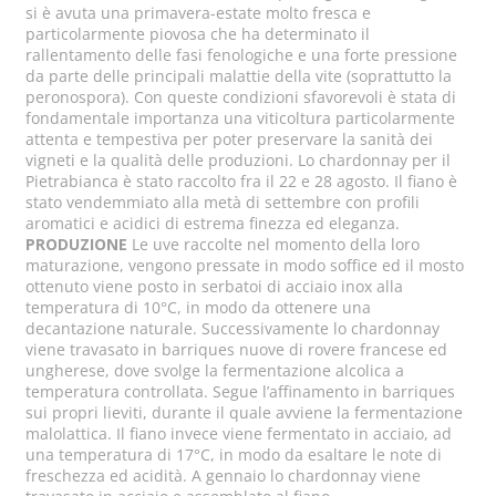
si è avuta una primavera-estate molto fresca e
particolarmente piovosa che ha determinato il
rallentamento delle fasi fenologiche e una forte pressione
da parte delle principali malattie della vite (soprattutto la
peronospora). Con queste condizioni sfavorevoli è stata di
fondamentale importanza una viticoltura particolarmente
attenta e tempestiva per poter preservare la sanità dei
vigneti e la qualità delle produzioni. Lo chardonnay per il
Pietrabianca è stato raccolto fra il 22 e 28 agosto. Il fiano è
stato vendemmiato alla metà di settembre con profili
aromatici e acidici di estrema finezza ed eleganza.
PRODUZIONE
Le uve raccolte nel momento della loro
maturazione, vengono pressate in modo soffice ed il mosto
ottenuto viene posto in serbatoi di acciaio inox alla
temperatura di 10°C, in modo da ottenere una
decantazione naturale. Successivamente lo chardonnay
viene travasato in barriques nuove di rovere francese ed
ungherese, dove svolge la fermentazione alcolica a
temperatura controllata. Segue l’affinamento in barriques
sui propri lieviti, durante il quale avviene la fermentazione
malolattica. Il fiano invece viene fermentato in acciaio, ad
una temperatura di 17°C, in modo da esaltare le note di
freschezza ed acidità. A gennaio lo chardonnay viene