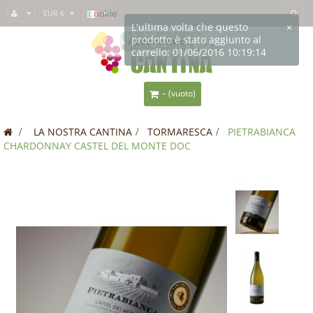
Questo sito usa i
EUR €
cookie
per fornirti un'esperienza migliore. Se usi
SalentoInCantina, acconsenti all'utilizzo dei cookie.
Acconsento
-
(vuoto)
>
LA NOSTRA CANTINA
>
TORMARESCA
>
PIETRABIANCA
CHARDONNAY CASTEL DEL MONTE DOC
OFFERTA!