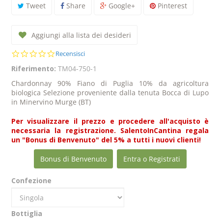
Tweet
Share
Google+
Pinterest
Aggiungi alla lista dei desideri
0.0
Recensisci
star
Riferimento:
TM04-750-1
rating
Chardonnay 90% Fiano di Puglia 10% da agricoltura
biologica Selezione proveniente dalla tenuta Bocca di Lupo
in Minervino Murge (BT)
Per visualizzare il prezzo e procedere all'acquisto è
necessaria la registrazione. SalentoInCantina regala
un "Bonus di Benvenuto" del 5% a tutti i nuovi clienti!
Bonus di Benvenuto
Entra o Registrati
Confezione
Bottiglia