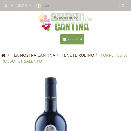
Questo sito usa i
EUR €
cookie
per fornirti un'esperienza migliore. Se usi
SalentoInCantina, acconsenti all'utilizzo dei cookie.
Acconsento
-
(vuoto)
>
LA NOSTRA CANTINA
>
TENUTE RUBINO
>
TORRE TESTA
ROSSO IGT SALENTO