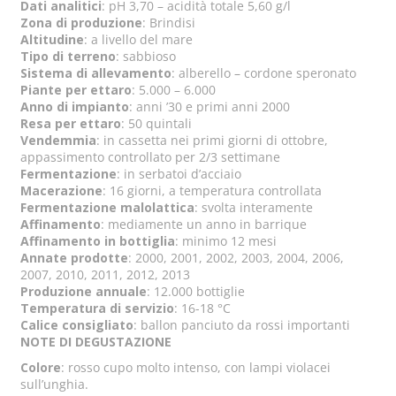
Dati analitici
: pH 3,70 – acidità totale 5,60 g/l
Zona di produzione
: Brindisi
Altitudine
: a livello del mare
Tipo di terreno
: sabbioso
Sistema di allevamento
: alberello – cordone speronato
Piante per ettaro
: 5.000 – 6.000
Anno di impianto
: anni ’30 e primi anni 2000
Resa per ettaro
: 50 quintali
Vendemmia
: in cassetta nei primi giorni di ottobre,
appassimento controllato per 2/3 settimane
Fermentazione
: in serbatoi d’acciaio
Macerazione
: 16 giorni, a temperatura controllata
Fermentazione malolattica
: svolta interamente
Affinamento
: mediamente un anno in barrique
Affinamento in bottiglia
: minimo 12 mesi
Annate prodotte
: 2000, 2001, 2002, 2003, 2004, 2006,
2007, 2010, 2011, 2012, 2013
Produzione annuale
: 12.000 bottiglie
Temperatura di servizio
: 16-18 °C
Calice consigliato
: ballon panciuto da rossi importanti
NOTE DI DEGUSTAZIONE
Colore
: rosso cupo molto intenso, con lampi violacei
sull’unghia.