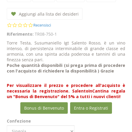
Aggiungi alla lista dei desideri
0.0
Recensisci
star
Riferimento:
TR08-750-1
rating
Torre Testa, Susumaniello Igt Salento Rosso, è un vino
intenso, di persistenza interminabile di grande classe ed
armonia, con una spinta acida poderosa e tannini di una
finezza senza pari.
Poche quantità disponibili (si prega prima di procedere
con l'acquisto di richiedere la disponibilità ) Grazie
Per visualizzare il prezzo e procedere all'acquisto è
necessaria la registrazione. SalentoInCantina regala
un "Bonus di Benvenuto" del 5% a tutti i nuovi clienti!
Bonus di Benvenuto
Entra o Registrati
Confezione