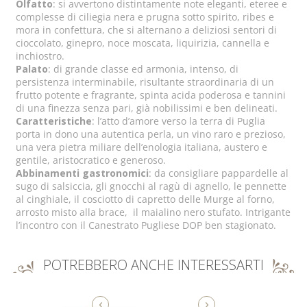
Olfatto
: si avvertono distintamente note eleganti, eteree e
complesse di ciliegia nera e prugna sotto spirito, ribes e
mora in confettura, che si alternano a deliziosi sentori di
cioccolato, ginepro, noce moscata, liquirizia, cannella e
inchiostro.
Palato
: di grande classe ed armonia, intenso, di
persistenza interminabile, risultante straordinaria di un
frutto potente e fragrante, spinta acida poderosa e tannini
di una finezza senza pari, già nobilissimi e ben delineati.
Caratteristiche
: l’atto d’amore verso la terra di Puglia
porta in dono una autentica perla, un vino raro e prezioso,
una vera pietra miliare dell’enologia italiana, austero e
gentile, aristocratico e generoso.
Abbinamenti gastronomici
: da consigliare pappardelle al
sugo di salsiccia, gli gnocchi al ragù di agnello, le pennette
al cinghiale, il cosciotto di capretto delle Murge al forno,
arrosto misto alla brace, il maialino nero stufato. Intrigante
l’incontro con il Canestrato Pugliese DOP ben stagionato.
POTREBBERO ANCHE INTERESSARTI
‹
›