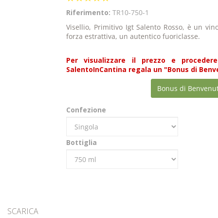
star
Riferimento:
TR10-750-1
rating
Visellio, Primitivo Igt Salento Rosso, è un vi
forza estrattiva, un autentico fuoriclasse.
Per visualizzare il prezzo e procedere
SalentoInCantina regala un "Bonus di Benven
Bonus di Benvenu
Confezione
Bottiglia
SCARICA