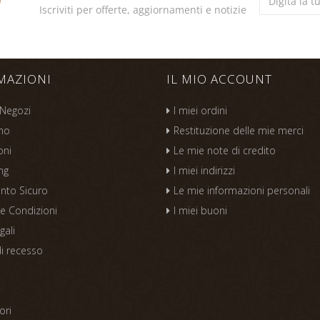
Iscriviti per offerte, aggiornamenti e notizie
MAZIONI
IL MIO ACCOUNT
 Negozi
I miei ordini
mo
Restituzione delle mie merci
oni
Le mie note di credito
ng
I miei indirizzi
nto Sicuro
Le mie informazioni personali
 e Condizioni
I miei buoni
gali
di recesso
s
ori