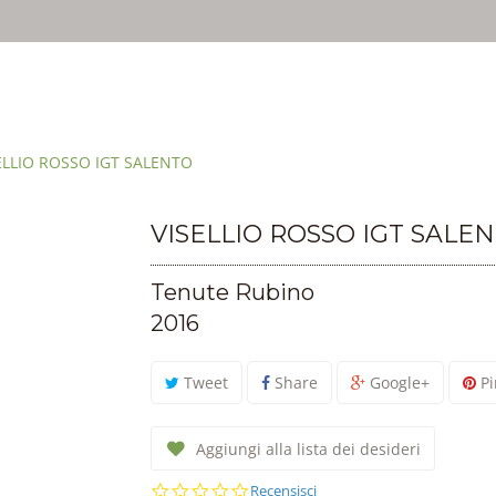
irti un'esperienza migliore. Se usi SalentoInCantina, acconsenti all'util
ELLIO ROSSO IGT SALENTO
VISELLIO ROSSO IGT SALE
Tenute Rubino
2016
Tweet
Share
Google+
Pi
Aggiungi alla lista dei desideri
0.0
Recensisci