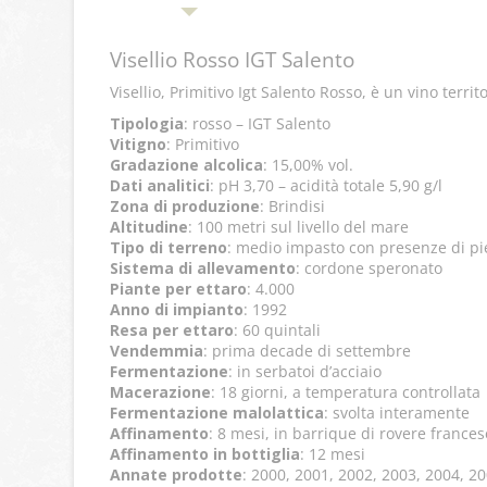
Visellio Rosso IGT Salento
Visellio, Primitivo Igt Salento Rosso, è un vino terri
Tipologia
: rosso – IGT Salento
Vitigno
: Primitivo
Gradazione alcolica
: 15,00% vol.
Dati analitici
: pH 3,70 – acidità totale 5,90 g/l
Zona di produzione
: Brindisi
Altitudine
: 100 metri sul livello del mare
Tipo di terreno
: medio impasto con presenze di pi
Sistema di allevamento
: cordone speronato
Piante per ettaro
: 4.000
Anno di impianto
: 1992
Resa per ettaro
: 60 quintali
Vendemmia
: prima decade di settembre
Fermentazione
: in serbatoi d’acciaio
Macerazione
: 18 giorni, a temperatura controllata
Fermentazione malolattica
: svolta interamente
Affinamento
: 8 mesi, in barrique di rovere frances
Affinamento in bottiglia
: 12 mesi
Annate prodotte
: 2000, 2001, 2002, 2003, 2004, 2