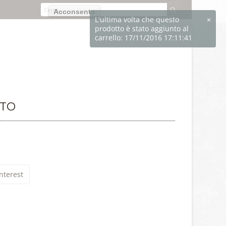
izzo dei cookie.
Acconsento
NTO
nterest