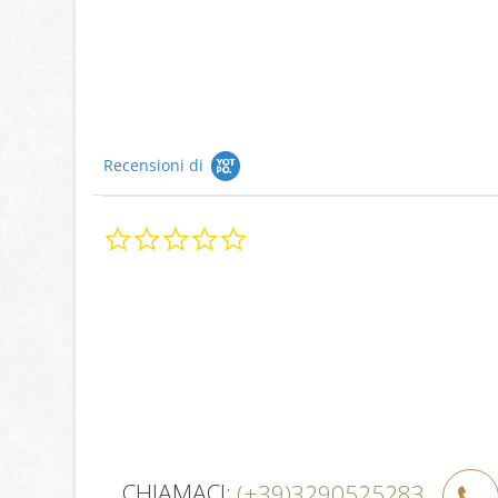
Recensioni di
0.0
star
rating
CHIAMACI:
(+39)3290525283