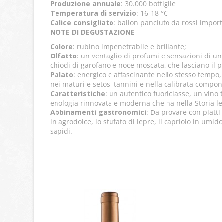
Produzione annuale
: 30.000 bottiglie
Temperatura di servizio
: 16-18 °C
Calice consigliato
: ballon panciuto da rossi import
NOTE DI DEGUSTAZIONE
Colore
: rubino impenetrabile e brillante;
Olfatto
: un ventaglio di profumi e sensazioni di una
chiodi di garofano e noce moscata, che lasciano il pas
Palato
: energico e affascinante nello stesso tempo,
nei maturi e setosi tannini e nella calibrata compo
Caratteristiche
: un autentico fuoriclasse, un vino
enologia rinnovata e moderna che ha nella Storia le 
Abbinamenti gastronomici
: Da provare con piatti 
in agrodolce, lo stufato di lepre, il capriolo in umid
sapidi.