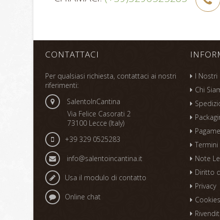
CONTATTACI
INFOR
Per qualsiasi richiesta, contattaci ai nostri
I Nostri
riferimenti:
Chi Sia
SalentoInCantina
Spedizi
Via Felice Casorati 2
Packagi
73100 Lecce (Italy)
Pagame
+39 329 0525283
Termini
info@salentoincantina.it
Note Le
Diritto 
Usa il modulo di contatto
Privacy
Online chat
Cookie
Rivendit