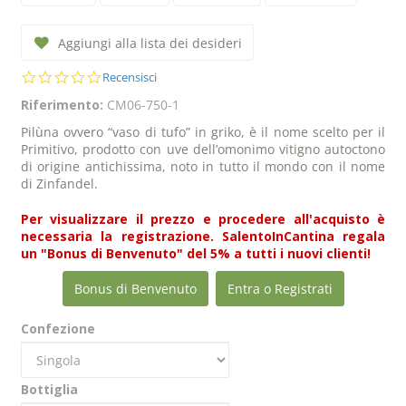
Aggiungi alla lista dei desideri
0.0
Recensisci
star
Riferimento:
CM06-750-1
rating
Pilùna ovvero “vaso di tufo” in griko, è il nome scelto per il
Primitivo, prodotto con uve dell’omonimo vitigno autoctono
di origine antichissima, noto in tutto il mondo con il nome
di Zinfandel.
Per visualizzare il prezzo e procedere all'acquisto è
necessaria la registrazione. SalentoInCantina regala
un "Bonus di Benvenuto" del 5% a tutti i nuovi clienti!
Bonus di Benvenuto
Entra o Registrati
Confezione
Bottiglia