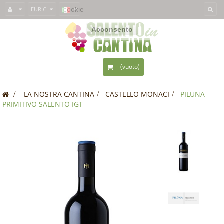
Questo sito usa i
EUR €
cookie
per fornirti un'esperienza migliore. Se usi
SalentoInCantina, acconsenti all'utilizzo dei cookie.
Acconsento
-
(vuoto)
>
LA NOSTRA CANTINA
>
CASTELLO MONACI
>
PILUNA
PRIMITIVO SALENTO IGT