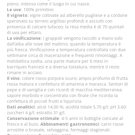
pieno, intenso come il luogo in cui nasce.
Le uve
: 100% primitivo
Il vigneto
: vigne coltivate ad alberello pugliese e a cordone
speronato su terreni argillosi profondi e asciutti con
presenza di calcare tufaceo; la resa media è di 70 quintali
di uva per ettaro.
La vinificazione
: i grappoli vengono raccolti a mano solo
dall’alba alle nove del mattino, quando la temperatura è
più fresca. Vinificazione a temperatura controllata con due
settimane circa di macerazione e frequenti rimontaggi. A
malolattica svolta, una parte matura per 6 mesi in
barriques francesi e a diversa tostatura, mentre il resto
rimane in acciaio.
Il vino
: colore rosso porpora scuro; ampio profumo di frutta
rossa matura e confettura di amarena e marasca. Sentori di
pepe e di vaniglia e con ricordi di macchia mediterranea;
sapore morbido e concentrato con finale che ricorda la
confettura di piccoli frutti e liquirizia.
Dati analitici
: alcol 14,00 %; acidità totale 5,70 g/l; pH 3,60;
zuccheri 4 g/l; estratto 31 g/l.
Conservazione ottimale
: 4-5 anni in bottiglie coricate al
fresco e al buio.
Abbinamenti gastronomici
: carni rosse
arrostite o brasate, selvaggina, formaggi stagionati.