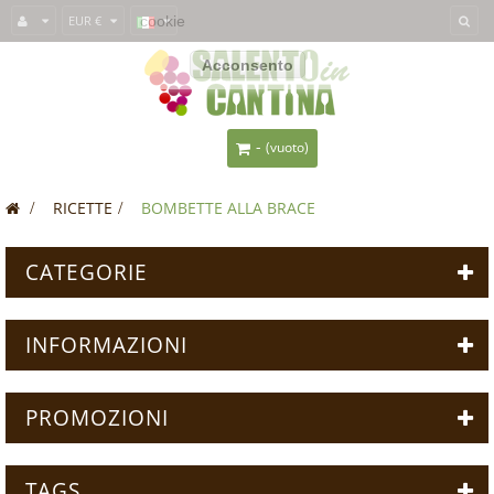
Questo sito usa i
EUR €
cookie
per fornirti un'esperienza migliore. Se usi
SalentoInCantina, acconsenti all'utilizzo dei cookie.
Acconsento
-
(vuoto)
>
RICETTE
>
BOMBETTE ALLA BRACE
CATEGORIE
INFORMAZIONI
PROMOZIONI
TAGS