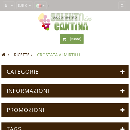
Questo sito usa i
EUR €
cookie
per fornirti un'esperienza migliore. Se usi
SalentoInCantina, acconsenti all'utilizzo dei cookie.
Acconsento
-
(vuoto)
>
RICETTE
>
CROSTATA AI MIRTILLI
CATEGORIE
INFORMAZIONI
PROMOZIONI
TAGS