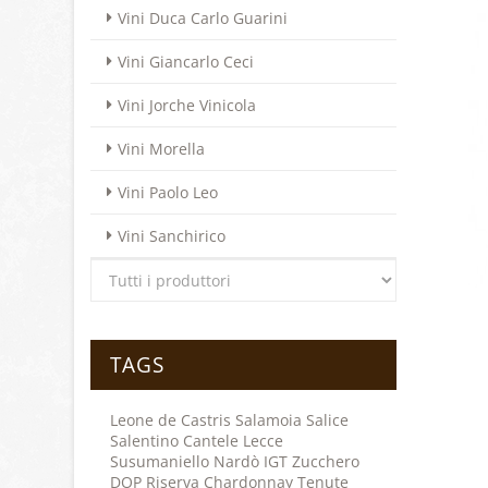
Vini Duca Carlo Guarini
Vini Giancarlo Ceci
Vini Jorche Vinicola
Vini Morella
Vini Paolo Leo
Vini Sanchirico
TAGS
Leone de Castris
Salamoia
Salice
Salentino
Cantele
Lecce
Susumaniello
Nardò
IGT
Zucchero
DOP
Riserva
Chardonnay
Tenute