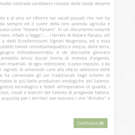
, molte contrade sarebbero rimaste delle lande deserte
ite e al vino un rifiorire nei secoli passati che non ha
ri da sempre ed il cuore della loro azienda agricola e
iduata come "Notare Panaro". In un documento notarile
 infatti si legge:".... i terreni di Notare Panaro, siti
a a detti Eccellentissimi Signori Mugnozza, ed e essa
uddetti tomoli centottantaquattro e mezzo, della terra,
giugno milleottocent'otto, e de diecisette gennaro
 predetto annui ducati trenta di moneta d'argento,
ori Imperiali, di ogni retenzione, o peso imposto, o da
 vigneti, le amorevoli cure alla vite,la selezione delle
e ha conservato gli usi tradizionali negli schemi di
odite le più belle produzioni enologiche del Salento.
gresso tecnologico e fedeli all'imperativo di qualità, i
ossi, rosati e bianchi del Salento di pregevole fattura,
quisita per i territori ove nascono i vini "Brindisi" e
Confronta (
0
)