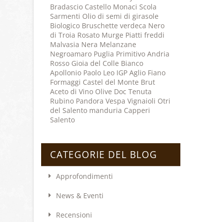
Bradascio
Castello Monaci
Scola
Sarmenti
Olio di semi di girasole
Biologico
Bruschette
verdeca
Nero
di Troia
Rosato
Murge
Piatti freddi
Malvasia Nera
Melanzane
Negroamaro
Puglia
Primitivo
Andria
Rosso
Gioia del Colle
Bianco
Apollonio
Paolo Leo
IGP
Aglio
Fiano
Formaggi
Castel del Monte
Brut
Aceto di Vino
Olive
Doc
Tenuta
Rubino
Pandora
Vespa Vignaioli
Otri
del Salento
manduria
Capperi
Salento
CATEGORIE DEL BLOG
Approfondimenti
News & Eventi
Recensioni