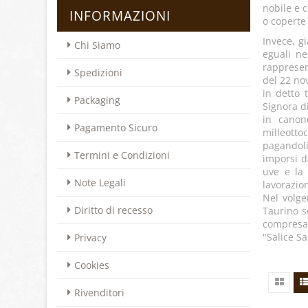
nobile e 
INFORMAZIONI
o coperte
Invece, gi
Chi Siamo
eguali ne
rappresen
Spedizioni
del 22 no
in detto 
Packaging
Signora d
in canon
Pagamento Sicuro
milleott
pagandoli
Termini e Condizioni
imporsi d
uve e la 
Note Legali
lavorazio
Nel volge
Diritto di recesso
Taurino so
compresa 
"Salice Sa
Privacy
Cookies
Rivenditori