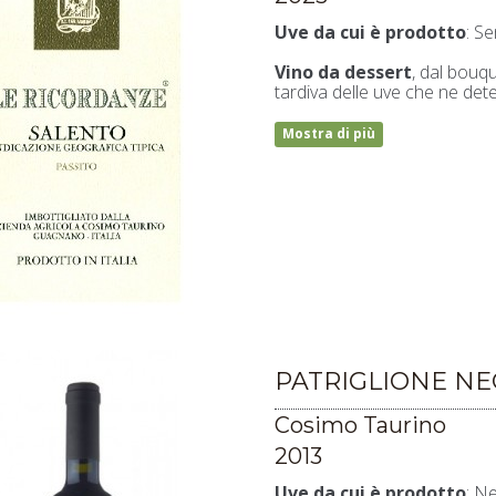
Uve da cui è prodotto
: Se
Vino da dessert
, dal bouq
tardiva delle uve che ne det
Mostra di più
PATRIGLIONE N
Cosimo Taurino
2013
Uve da cui è prodotto
: N