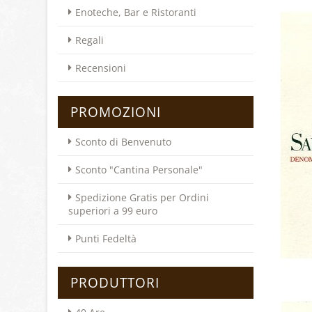
Enoteche, Bar e Ristoranti
Regali
Recensioni
PROMOZIONI
Sconto di Benvenuto
Sconto "Cantina Personale"
Spedizione Gratis per Ordini
superiori a 99 euro
Punti Fedeltà
PRODUTTORI