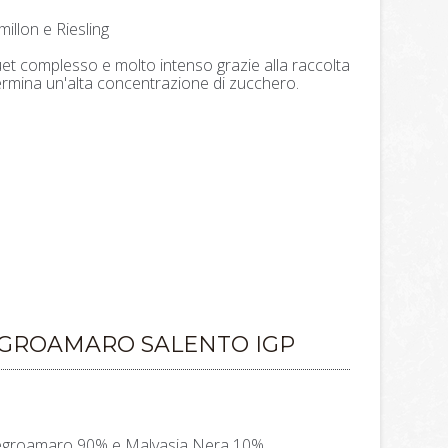
millon e Riesling
uet complesso e molto intenso grazie alla raccolta
ermina un'alta concentrazione di zucchero.
EGROAMARO SALENTO IGP
egroamaro 90% e Malvasia Nera 10%