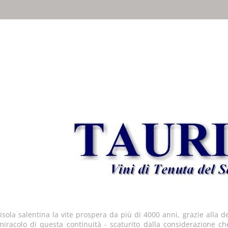
irti un'esperienza migliore. Se usi SalentoInCantina, acconsenti all'util
sola salentina la vite prospera da più di 4000 anni, grazie alla dev
miracolo di questa continuità - scaturito dalla considerazione