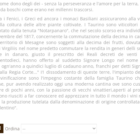
come dono degli dei - senza la perseveranza e l'amore per la terra
 da boschi come erano nei millenni trascorsi.
a i Fenici, i Greci ed ancora i monaci Basiliani assicurarono alla v
lla coltura delle altre piante coltivate. I Taurino sono viticolto
tato dalla tenuta "Notarpanaro", che nel secolo scorso era indiv
vembre del 1817, concernente la commutazione della decima in canone,
territorio di Mesagne sono soggetti alla decima dei frutti, dovut
i Virgiliis nel nome predetto commutare la rendita in generi delli s
e in danaro, giusto il prescritto dei Reali decreti de venti 
ocentodieci, hanno offerto al suddetto Signore Longo nel nome
 ogn'anno a quindici luglio di cadauno anno, franchi per detti Sign
alla Regia Corte..." I1 dissodamento di queste terre, l'impianto dei
vinificazione sono l'impegno costante della famiglia Taurino ch
ne, pur avendo realizzato oggi una moderna cantina ove sono cust
re di pochi anni, con la passione di vecchi vinattieri,aperti al pro
no riusciti a far conoscere ed apprezzare in tutto il mondo i vini r
la produzione tutelata dalla denominazione di origine controllata ac
lentino".
Ordina