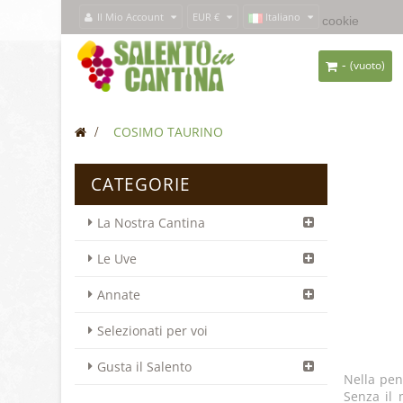
Il Mio Account
EUR €
Italiano
Questo sito usa i
cookie
per forn
-
(vuoto)
>
COSIMO TAURINO
CATEGORIE
La Nostra Cantina
Le Uve
Annate
Selezionati per voi
Gusta il Salento
Nella peni
Senza il 