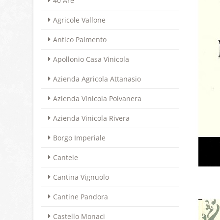
40 Are
Agricole Vallone
Antico Palmento
Apollonio Casa Vinicola
Azienda Agricola Attanasio
Azienda Vinicola Polvanera
Azienda Vinicola Rivera
Borgo Imperiale
Cantele
Cantina Vignuolo
Cantine Pandora
Castello Monaci