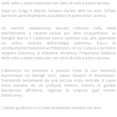
delle volte a stella realizzate con conci di tufo e pietra leccese.
Dopo un lungo e attento restauro durato oltre tre anni, Schola
Sarmenti apre finalmente al pubblico le porte della cantina.
Un vecchio stabilimento vinicolo costruito nella metà
dell'Ottocento e rimasto chiuso per oltre cinquant'anni. Le
famiglie Marra e Calabrese hanno riportato così allo splendore
un antico simbolo dell'enologia salentina, fulcro di
un'importante tradizione architettonica, in cui cultura e territorio
vengono trasmessi al visitatore attraverso l'impetuosa bellezza
delle volte a stella realizzate con conci di tufo e pietra leccese.
L'abbraccio tra presente e passato trova la sua massima
espressione nei dettagli unici, capaci davvero di emozionare.
Scendendo lentamente da una piccola scala centrale, il cuore
viene pervaso da un profumo intenso, mentre le gambe
desiderano affrettarsi, vogliose di scoprire quel mondo
sotterraneo.
L'ultimo gradino e ci si trova finalmente immersi nel vino.