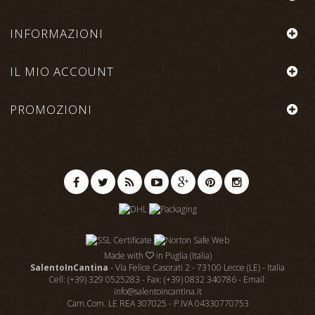
INFORMAZIONI
IL MIO ACCOUNT
PROMOZIONI
Made with
in Puglia (Italia)
SalentoInCantina
- Via Felice Casorati 2 - 73100 Lecce (LE) - Italia
Cell: (+39) 329 0525283 - Fax: (+39) 0832 340786 - Email:
info@salentoincantina.it
Cam.Com. LE REA 307025 - P.IVA 04330770753