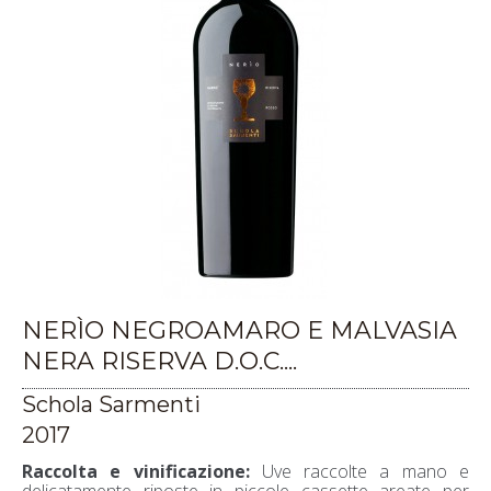
NERÌO NEGROAMARO E MALVASIA
NERA RISERVA D.O.C....
Schola Sarmenti
2017
Raccolta e vinificazione:
Uve raccolte a mano e
delicatamente riposte in piccole cassette areate per