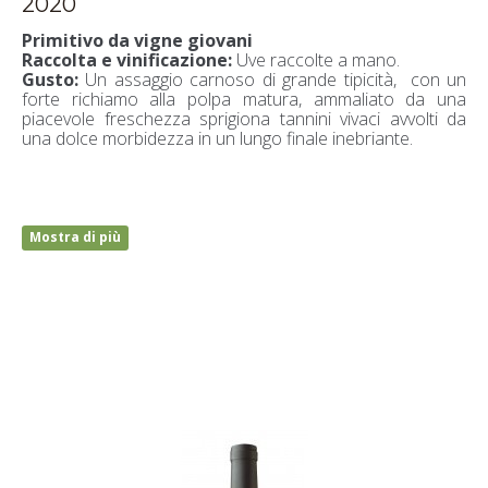
2020
Primitivo da vigne giovani
Raccolta e vinificazione:
Uve raccolte a mano.
Gusto:
Un assaggio carnoso di grande tipicità, con un
forte richiamo alla polpa matura, ammaliato da una
piacevole freschezza sprigiona tannini vivaci avvolti da
una dolce morbidezza in un lungo finale inebriante.
Mostra di più