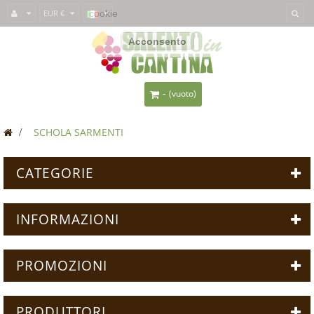
Questo sito usa i
EUR €
cookie
per fornirti un'esperienza migliore. Se usi
SalentoInCantina, acconsenti all'utilizzo dei cookie.
Acconsento
-
(vuoto)
>
SCHOLA SARMENTI
CATEGORIE
INFORMAZIONI
PROMOZIONI
PRODUTTORI