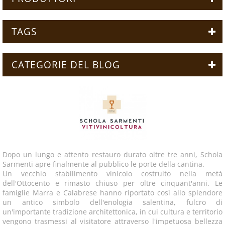
TAGS
CATEGORIE DEL BLOG
Dopo un lungo e attento restauro durato oltre tre anni, Schola
Sarmenti apre finalmente al pubblico le porte della cantina.
Un vecchio stabilimento vinicolo costruito nella metà
dell'Ottocento e rimasto chiuso per oltre cinquant'anni. Le
famiglie Marra e Calabrese hanno riportato così allo splendore
un antico simbolo dell'enologia salentina, fulcro di
un'importante tradizione architettonica, in cui cultura e territorio
vengono trasmessi al visitatore attraverso l'impetuosa bellezza